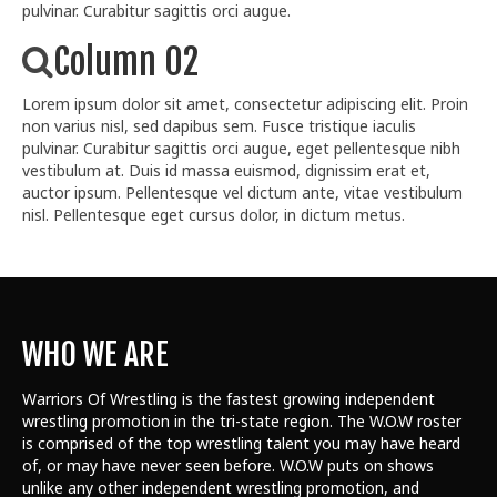
pulvinar. Curabitur sagittis orci augue.
Column 02
Lorem ipsum dolor sit amet, consectetur adipiscing elit. Proin
non varius nisl, sed dapibus sem. Fusce tristique iaculis
pulvinar. Curabitur sagittis orci augue, eget pellentesque nibh
vestibulum at. Duis id massa euismod, dignissim erat et,
auctor ipsum. Pellentesque vel dictum ante, vitae vestibulum
nisl. Pellentesque eget cursus dolor, in dictum metus.
WHO WE ARE
Warriors Of Wrestling is the fastest growing independent
wrestling promotion in the tri-state region. The W.O.W roster
is comprised of the top wrestling talent
you may have heard
of, or may have never seen before. W.O.W puts on shows
unlike any other independent wrestling promotion, and