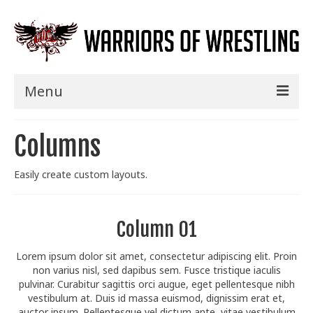
Menu
Home
Columns
Shows
Easily create custom layouts.
Events
Seminars
Column 01
Specials
Lorem ipsum dolor sit amet, consectetur adipiscing elit. Proin
non varius nisl, sed dapibus sem. Fusce tristique iaculis
Title History
pulvinar. Curabitur sagittis orci augue, eget pellentesque nibh
vestibulum at. Duis id massa euismod, dignissim erat et,
News
auctor ipsum. Pellentesque vel dictum ante, vitae vestibulum